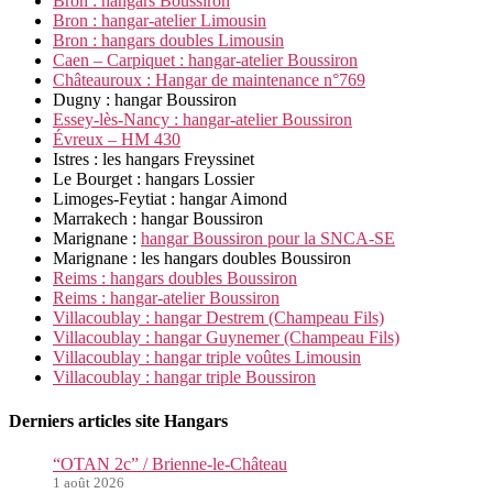
Bron : hangars Boussiron
Bron : hangar-atelier Limousin
Bron : hangars doubles Limousin
Caen – Carpiquet : hangar-atelier Boussiron
Châteauroux : Hangar de maintenance n°769
Dugny : hangar Boussiron
Essey-lès-Nancy : hangar-atelier Boussiron
Évreux – HM 430
Istres : les hangars Freyssinet
Le Bourget : hangars Lossier
Limoges-Feytiat : hangar Aimond
Marrakech : hangar Boussiron
Marignane :
hangar Boussiron pour la SNCA-SE
Marignane : les hangars doubles Boussiron
Reims : hangars doubles Boussiron
Reims : hangar-atelier Boussiron
Villacoublay : hangar Destrem (Champeau Fils)
Villacoublay : hangar Guynemer (Champeau Fils)
Villacoublay : hangar triple voûtes Limousin
Villacoublay : hangar triple Boussiron
Derniers articles site Hangars
“OTAN 2c” / Brienne-le-Château
1 août 2026