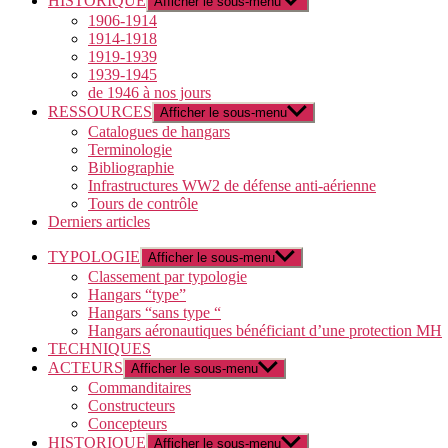
HISTORIQUE
Afficher le sous-menu
1906-1914
1914-1918
1919-1939
1939-1945
de 1946 à nos jours
RESSOURCES
Afficher le sous-menu
Catalogues de hangars
Terminologie
Bibliographie
Infrastructures WW2 de défense anti-aérienne
Tours de contrôle
Derniers articles
TYPOLOGIE
Afficher le sous-menu
Classement par typologie
Hangars “type”
Hangars “sans type “
Hangars aéronautiques bénéficiant d’une protection MH
TECHNIQUES
ACTEURS
Afficher le sous-menu
Commanditaires
Constructeurs
Concepteurs
HISTORIQUE
Afficher le sous-menu