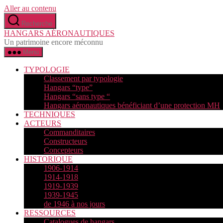
Aller au contenu
Recherche
HANGARS AÉRONAUTIQUES
Un patrimoine encore méconnu
Menu
TYPOLOGIE
Classement par typologie
Hangars “type”
Hangars “sans type “
Hangars aéronautiques bénéficiant d’une protection MH
TECHNIQUES
ACTEURS
Commanditaires
Constructeurs
Concepteurs
HISTORIQUE
1906-1914
1914-1918
1919-1939
1939-1945
de 1946 à nos jours
RESSOURCES
Catalogues de hangars