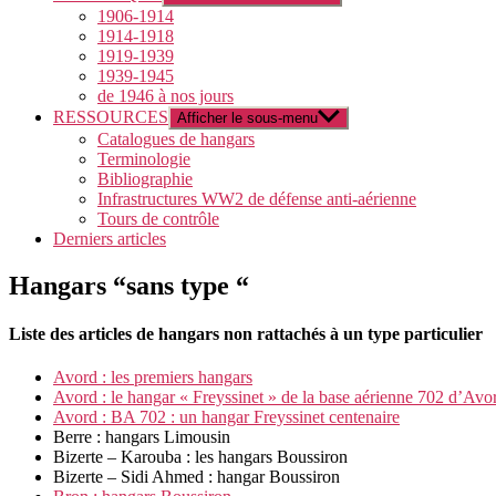
1906-1914
1914-1918
1919-1939
1939-1945
de 1946 à nos jours
RESSOURCES
Afficher le sous-menu
Catalogues de hangars
Terminologie
Bibliographie
Infrastructures WW2 de défense anti-aérienne
Tours de contrôle
Derniers articles
Hangars “sans type “
Liste des articles de hangars non rattachés à un type particulier
Avord : les premiers hangars
Avord : le hangar « Freyssinet » de la base aérienne 702 d’Avo
Avord : BA 702 : un hangar Freyssinet centenaire
Berre : hangars Limousin
Bizerte – Karouba : les hangars Boussiron
Bizerte – Sidi Ahmed : hangar Boussiron