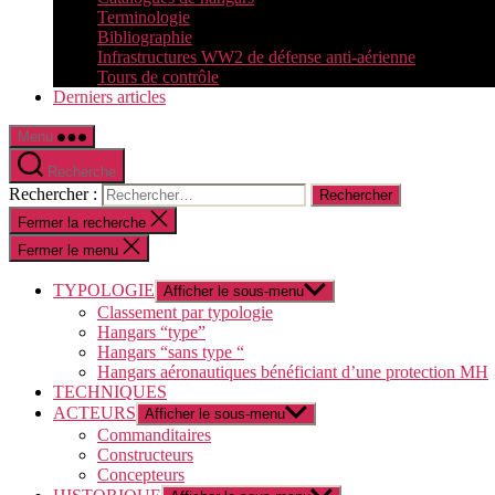
Terminologie
Bibliographie
Infrastructures WW2 de défense anti-aérienne
Tours de contrôle
Derniers articles
Menu
Recherche
Rechercher :
Fermer la recherche
Fermer le menu
TYPOLOGIE
Afficher le sous-menu
Classement par typologie
Hangars “type”
Hangars “sans type “
Hangars aéronautiques bénéficiant d’une protection MH
TECHNIQUES
ACTEURS
Afficher le sous-menu
Commanditaires
Constructeurs
Concepteurs